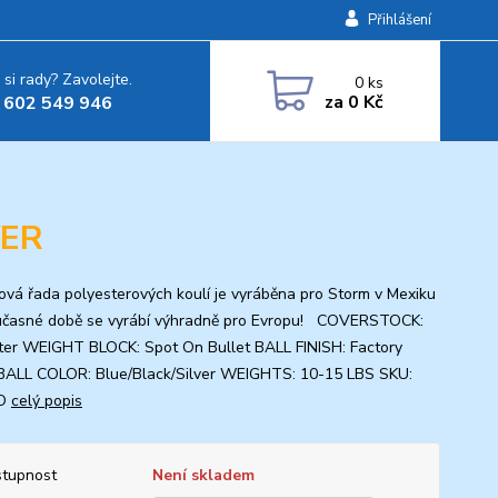
Přihlášení
 si rady? Zavolejte.
0
ks
za
0 Kč
 602 549 946
VER
ová řada polyesterových koulí je vyráběna pro Storm v Mexiku
učasné době se vyrábí výhradně pro Evropu! COVERSTOCK:
ter WEIGHT BLOCK: Spot On Bullet BALL FINISH: Factory
 BALL COLOR: Blue/Black/Silver WEIGHTS: 10-15 LBS SKU:
O
celý popis
tupnost
Není skladem