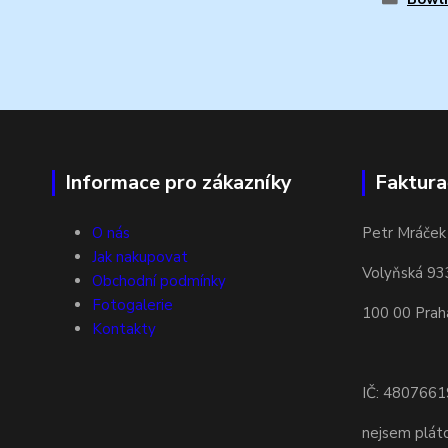
Informace pro zákazníky
Faktura
O nás
Petr Mráček
Jak nakupovat
Volyňská 93
Obchodní podmínky
Fotogalerie
100 00 Prah
Kontakty
IČ: 4807661
nejsem plá