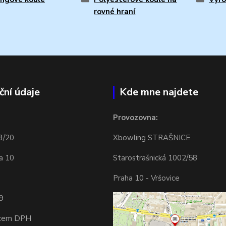
rovné hraní
ční údaje
Kde mne najdete
Provozovna:
3/20
Xbowling STRAŠNICE
a 10
Starostrašnická 1002/58
Praha 10 - Vršovice
9
tcem DPH