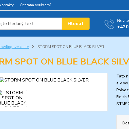
Kontakty
Ochrana soukromí
Nevíte
Hledat
+420
owlingové koule
STORM SPOT ON BLUE BLACK SILVER
RM SPOT ON BLUE BLACK SIL
Tato n
a v so
Polyes
Finish
STMS
Dos