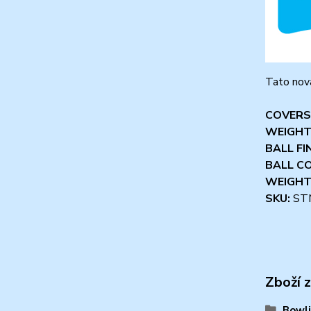
Tato nová
COVERS
WEIGHT
BALL FI
BALL C
WEIGHT
SKU:
ST
Zboží 
Bowli