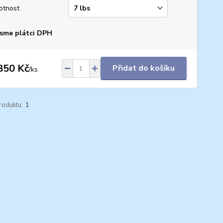
otnost
sme plátci DPH
850 Kč
Přidat do košíku
/
ks
roduktu:
1