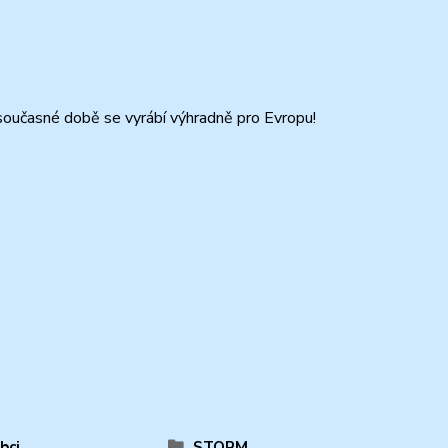
současné době se vyrábí výhradně pro Evropu!
bci
STORM