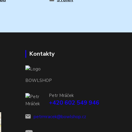
Kontakty
BOWLSHOP
Petr Mráček
+420 602 549 946
petrmracek@bowlshop.cz