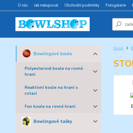
O nás
Jak nakupovat
Obchodní podmínky
Fotogalerie
Úvod
B
Bowlingové koule
STO
Polyesterové koule na rovné
hraní
Reaktivní koule na hraní s
rotací
Fun koule na rovné hraní
Bowlingové tašky