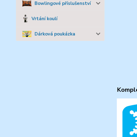
Bowlingové příslušenství
Vrtání koulí
Dárková poukázka
Komple