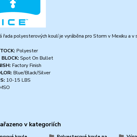
 řada polyesterových koulí je vyráběna pro Storm v Mexiku a v 
TOCK:
Polyester
 BLOCK:
Spot On Bullet
NISH:
Factory Finish
OLOR:
Blue/Black/Silver
S:
10-15 LBS
MSO
zařazeno v kategoriích
ngové koule
Polyesterové koule na
Výro