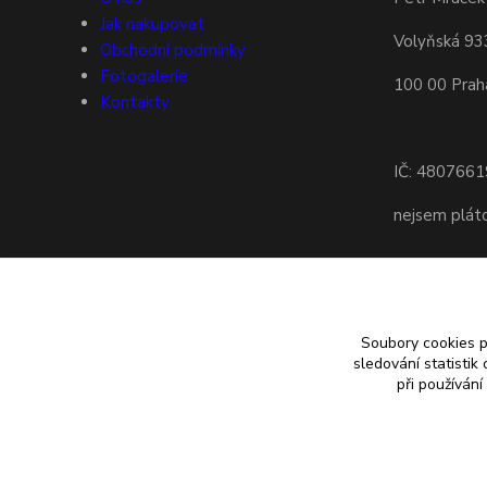
Jak nakupovat
Volyňská 93
Obchodní podmínky
Fotogalerie
100 00 Prah
Kontakty
IČ: 4807661
nejsem plá
Soubory cookies 
sledování statisti
při používání