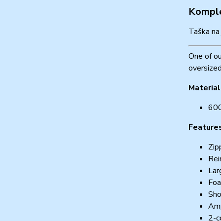
Komple
Taška na
One of ou
oversized
Material
600
Feature
Zip
Rei
Lar
Foa
Sho
Amp
2-c