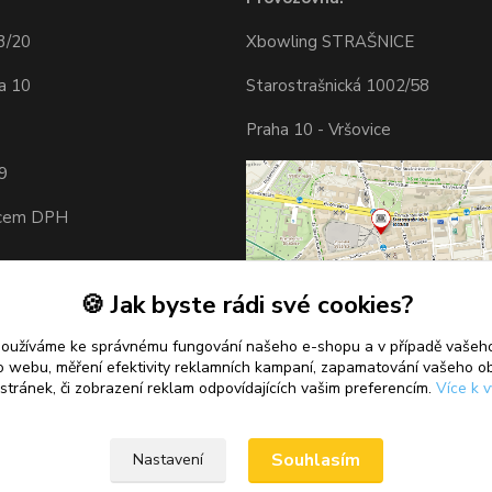
3/20
Xbowling STRAŠNICE
a 10
Starostrašnická 1002/58
Praha 10 - Vršovice
9
tcem DPH
🍪 Jak byste rádi své cookies?
používáme ke správnému fungování našeho e-shopu a v případě vašeho
k o webu, měření efektivity reklamních kampaní, zapamatování vašeho o
 stránek, či zobrazení reklam odpovídajících vašim preferencím.
Více k v
Souhlasím
Nastavení