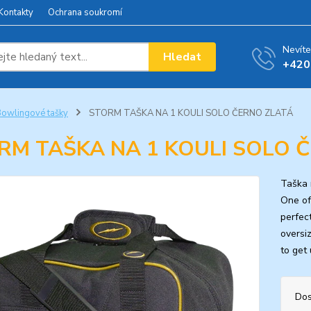
Kontakty
Ochrana soukromí
Nevíte
Hledat
+420
owlingové tašky
STORM TAŠKA NA 1 KOULI SOLO ČERNO ZLATÁ
RM TAŠKA NA 1 KOULI SOLO 
Taška 
One of
perfec
oversi
to get 
Dos