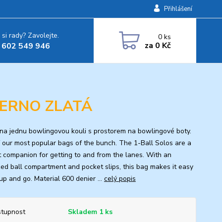
Přihlášení
 si rady? Zavolejte.
0
ks
za
0 Kč
 602 549 946
ČERNO ZLATÁ
na jednu bowlingovou kouli s prostorem na bowlingové boty.
 our most popular bags of the bunch. The 1-Ball Solos are a
t companion for getting to and from the lanes. With an
zed ball compartment and pocket slips, this bag makes it easy
up and go. Material 600 denier ...
celý popis
tupnost
Skladem 1 ks