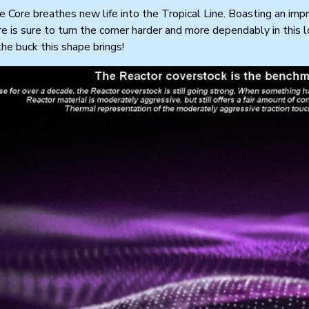
 Core breathes new life into the Tropical Line. Boasting an imp
e is sure to turn the corner harder and more dependably in this l
the buck this shape brings!