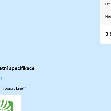
Hm
Nej
3 
tní specifikace
: Tropical Line™