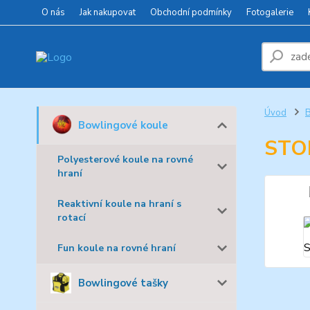
O nás
Jak nakupovat
Obchodní podmínky
Fotogalerie
Úvod
B
Bowlingové koule
STO
Polyesterové koule na rovné
hraní
Reaktivní koule na hraní s
rotací
Fun koule na rovné hraní
Bowlingové tašky