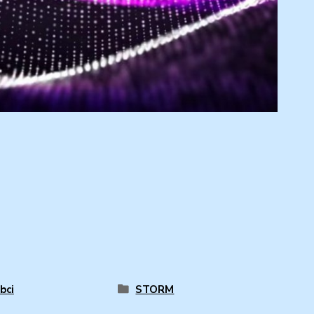
bci
STORM