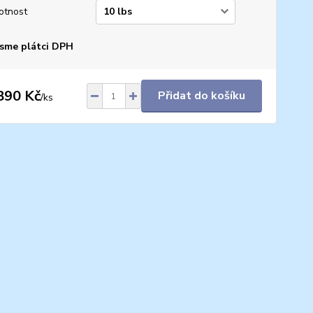
otnost
sme plátci DPH
890 Kč
Přidat do košíku
/
ks