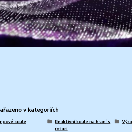
zařazeno v kategoriích
ngové koule
Reaktivní koule na hraní s
Výro
rotací