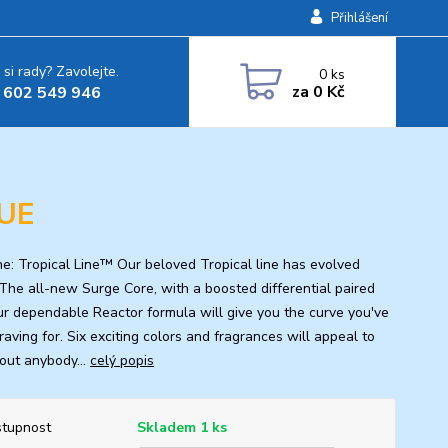
Přihlášení
 si rady? Zavolejte.
0
ks
za
0 Kč
 602 549 946
UE
ine: Tropical Line™ Our beloved Tropical line has evolved
 The all-new Surge Core, with a boosted differential paired
ur dependable Reactor formula will give you the curve you've
aving for. Six exciting colors and fragrances will appeal to
bout anybody...
celý popis
tupnost
Skladem 1 ks