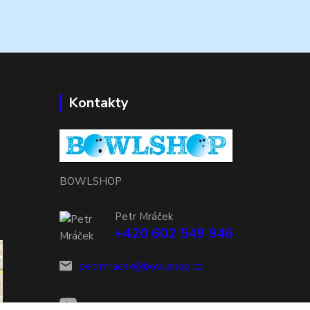
Kontakty
BOWLSHOP
Petr Mráček
+420 602 549 946
petrmracek@bowlshop.cz