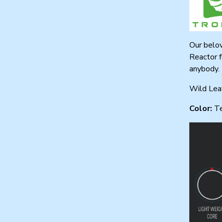
Our belov
Reactor f
anybody.
Wild Lea
Color:
Te