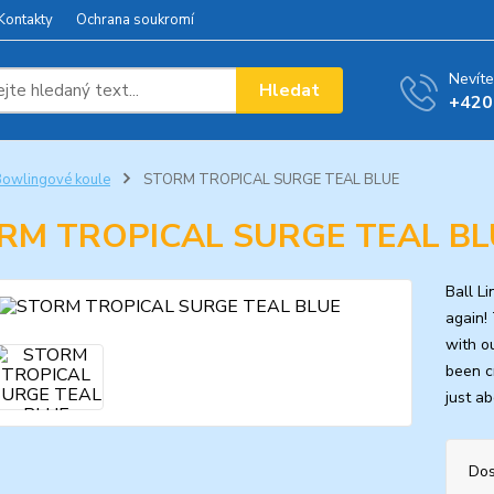
Kontakty
Ochrana soukromí
Nevíte
Hledat
+420
owlingové koule
STORM TROPICAL SURGE TEAL BLUE
RM TROPICAL SURGE TEAL BL
Ball L
again!
with o
been cr
just a
Dos