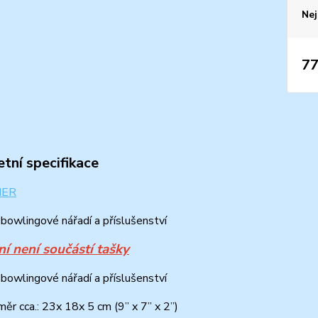
Nej
77
tní specifikace
bowlingové nářadí a příslušenství
í není součástí tašky
bowlingové nářadí a příslušenství
měr cca.: 23x 18x 5 cm
(9” x 7” x 2”)