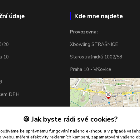
ční údaje
Kde mne najdete
Provozovna:
3/20
Xbowling STRAŠNICE
a 10
Starostrašnická 1002/58
Praha 10 - Vršovice
9
tcem DPH
🍪 Jak byste rádi své cookies?
používáme ke správnému fungování našeho e-shopu a v případě vašeho
k o webu, měření efektivity reklamních kampaní, zapamatování vašeho o