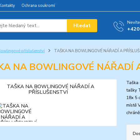
Kontakty
Ochrana soukromí
Nevíte
Hledat
+420
owlingové příslušenství
TAŠKA NA BOWLINGOVÉ NÁŘADÍ A PŘÍSLUŠ
KA NA BOWLINGOVÉ NÁŘADÍ A
Taška 
tašky 
18x 5 c
místě 
chráněn
Dos