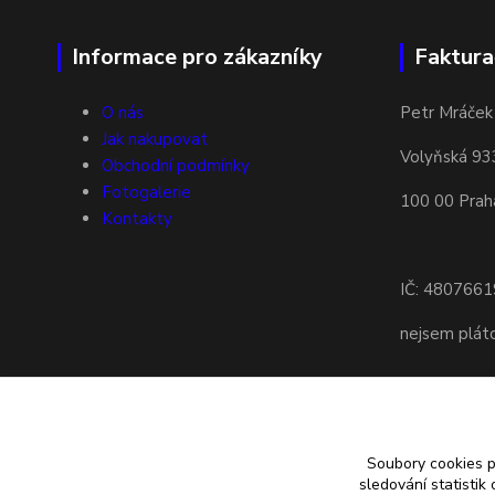
Informace pro zákazníky
Faktura
O nás
Petr Mráček
Jak nakupovat
Volyňská 93
Obchodní podmínky
Fotogalerie
100 00 Prah
Kontakty
IČ: 4807661
nejsem plá
Soubory cookies 
sledování statisti