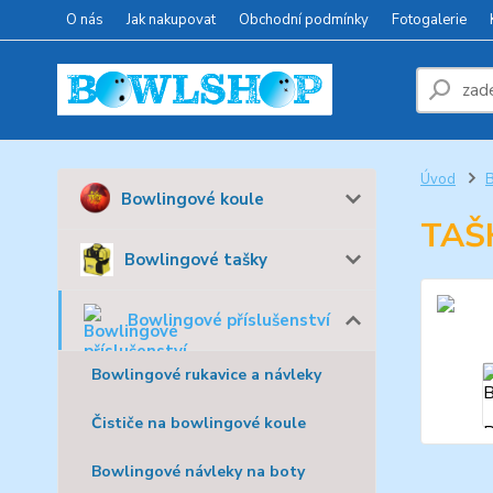
O nás
Jak nakupovat
Obchodní podmínky
Fotogalerie
Úvod
B
Bowlingové koule
TAŠ
Bowlingové tašky
Bowlingové příslušenství
Bowlingové rukavice a návleky
Čističe na bowlingové koule
Bowlingové návleky na boty