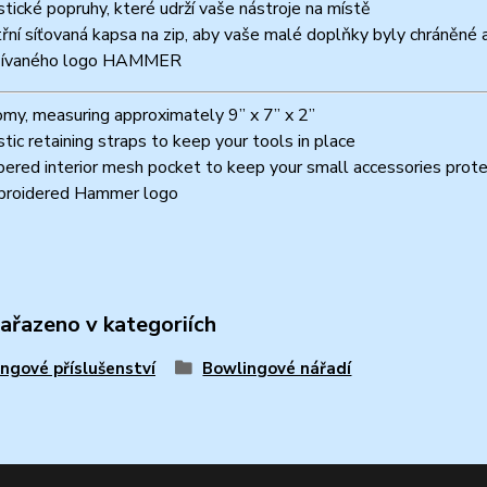
stické popruhy, které udrží vaše nástroje na místě
třní síťovaná kapsa na zip, aby vaše malé doplňky byly chráněné a
šívaného logo HAMMER
my, measuring approximately 9” x 7” x 2”
stic retaining straps to keep your tools in place
pered interior mesh pocket to keep your small accessories prote
roidered Hammer logo
zařazeno v kategoriích
ngové příslušenství
Bowlingové nářadí