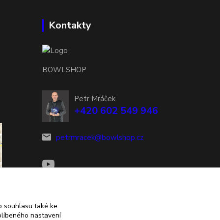
Kontakty
BOWLSHOP
Petr Mráček
+420 602 549 946
petrmracek@bowlshop.cz
 souhlasu také ke
blíbeného nastavení