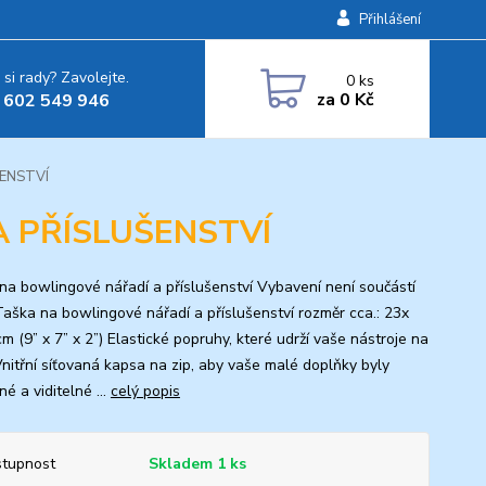
Přihlášení
 si rady? Zavolejte.
0
ks
za
0 Kč
 602 549 946
ENSTVÍ
 PŘÍSLUŠENSTVÍ
na bowlingové nářadí a příslušenství Vybavení není součástí
Taška na bowlingové nářadí a příslušenství rozměr cca.: 23x
m (9” x 7” x 2”) Elastické popruhy, které udrží vaše nástroje na
Vnitřní síťovaná kapsa na zip, aby vaše malé doplňky byly
é a viditelné ...
celý popis
tupnost
Skladem 1 ks