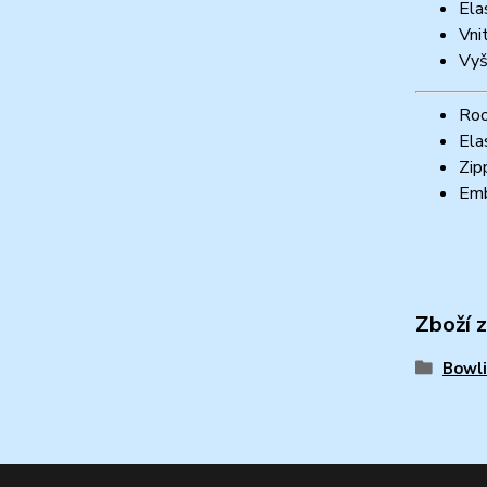
Ela
Vni
Vy
Roo
Ela
Zip
Emb
Zboží 
Bowli