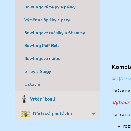
Bowlingové tejpy a pásky
Výměnné špičky a paty
Bowlingové ručníky a Shammy
Bowling Puff Ball
Bowlingové nářadí
Komple
Gripy a Slugy
Ostatní
Taška na 
Vrtání koulí
Vybaven
Dárková poukázka
Taška na 
roz