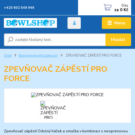
0
ks
+420 602 549 946
za
0 Kč
Menu
Hledat
Úvod
Bowlingové příslušenství
ZPEVŇOVAČ ZÁPĚSTÍ PRO FORCE
ZPEVŇOVAČ ZÁPĚSTÍ PRO
FORCE
Zpevňovač zápěstí Odolný háček a smyčka v kombinaci s neoprenovou