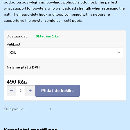
podporou poskytují hráči bowlingu pohodlí a odolnost. The perfect
wrist support for bowlers who want added strength when releasing the
ball. The heavy-duty hook and loop combined with a neoprene
supportgive the bowler comfort a...
celý popis
Dostupnost
Skladem 1 ks
Velikost
Nejsme plátci DPH
490 Kč
/
ks
Přidat do košíku
Číslo produktu:
3
Kompletní specifikace